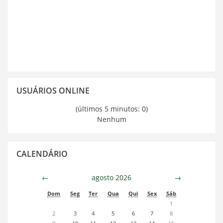
Pular
USUÁRIOS ONLINE
Usuários
Online
(últimos 5 minutos: 0)
Nenhum
Pular
CALENDÁRIO
Calendário
←
agosto 2026
→
Dom
Seg
Ter
Qua
Qui
Sex
Sáb
1
2
3
4
5
6
7
8