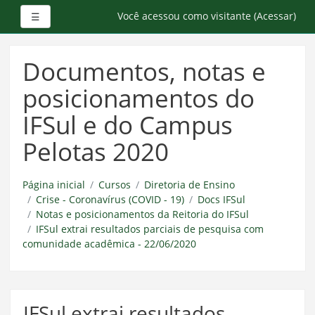
Painel lateral
Você acessou como visitante (
Acessar
)
☰
Ir
para
Documentos, notas e
o
conteúdo
posicionamentos do
principal
IFSul e do Campus
Pelotas 2020
Página inicial
Cursos
Diretoria de Ensino
Crise - Coronavírus (COVID - 19)
Docs IFSul
Notas e posicionamentos da Reitoria do IFSul
IFSul extrai resultados parciais de pesquisa com
comunidade acadêmica - 22/06/2020
IFSul extrai resultados