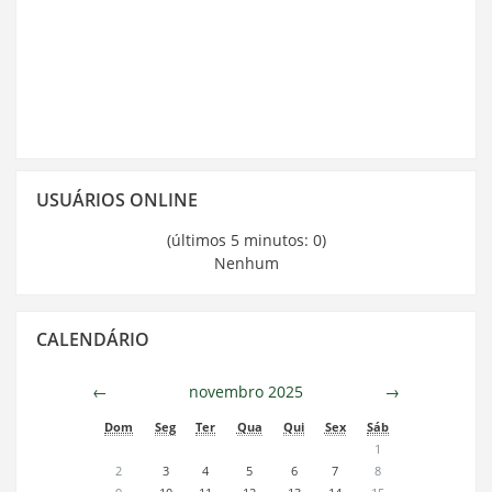
Pular
USUÁRIOS ONLINE
Usuários
Online
(últimos 5 minutos: 0)
Nenhum
Pular
CALENDÁRIO
Calendário
←
novembro 2025
→
Dom
Seg
Ter
Qua
Qui
Sex
Sáb
1
2
3
4
5
6
7
8