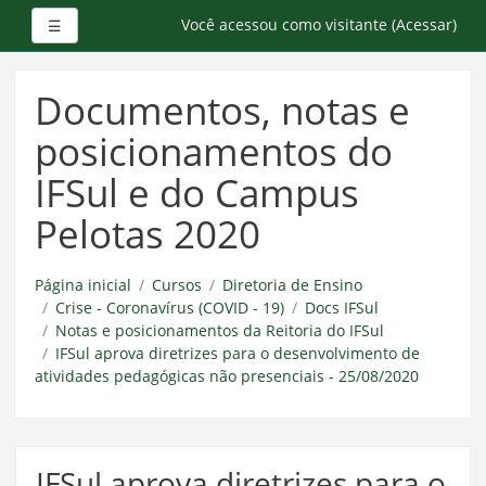
Painel lateral
Você acessou como visitante (
Acessar
)
☰
Ir
para
Documentos, notas e
o
conteúdo
posicionamentos do
principal
IFSul e do Campus
Pelotas 2020
Página inicial
Cursos
Diretoria de Ensino
Crise - Coronavírus (COVID - 19)
Docs IFSul
Notas e posicionamentos da Reitoria do IFSul
IFSul aprova diretrizes para o desenvolvimento de
atividades pedagógicas não presenciais - 25/08/2020
IFSul aprova diretrizes para o