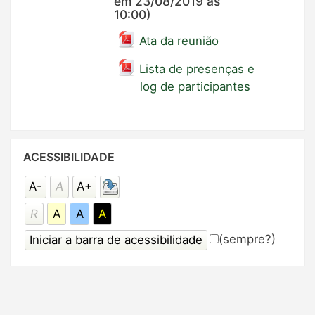
em 23/08/2019 às
10:00)
Ata da reunião
Lista de presenças e
log de participantes
Pular
ACESSIBILIDADE
Acessibilidade
A-
A
A+
R
A
A
A
(sempre?)