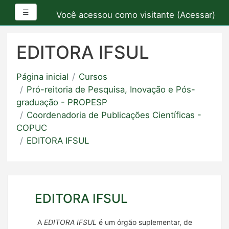
Painel lateral
☰
Você acessou como visitante (
Acessar
)
Ir
para
EDITORA IFSUL
o
conteúdo
Página inicial
Cursos
principal
Pró-reitoria de Pesquisa, Inovação e Pós-
graduação - PROPESP
Coordenadoria de Publicações Científicas -
COPUC
EDITORA IFSUL
EDITORA IFSUL
A
EDITORA IFSUL
é um órgão suplementar, de