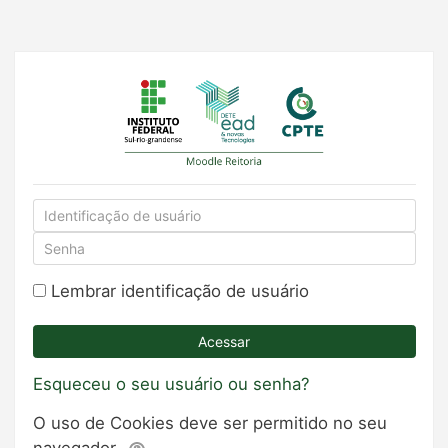
Ir
para
o
conteúdo
principal
Identificação
de
Senha
usuário
Lembrar identificação de usuário
Acessar
Esqueceu o seu usuário ou senha?
O uso de Cookies deve ser permitido no seu
navegador