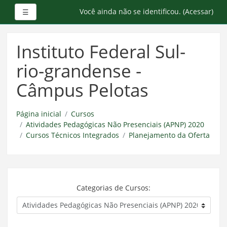
Painel lateral
Você ainda não se identificou. (
Acessar
)
☰
Ir
para
Instituto Federal Sul-
o
conteúdo
rio-grandense -
principal
Câmpus Pelotas
Página inicial
Cursos
Atividades Pedagógicas Não Presenciais (APNP) 2020
Cursos Técnicos Integrados
Planejamento da Oferta
Categorias de Cursos: