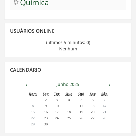
Química
Pular
USUÁRIOS ONLINE
Usuários
Online
(últimos 5 minutos: 0)
Nenhum
Pular
CALENDÁRIO
Calendário
←
junho 2025
→
Dom
Seg
Ter
Qua
Qui
Sex
Sáb
1
2
3
4
5
6
7
8
9
10
11
12
13
14
15
16
17
18
19
20
21
22
23
24
25
26
27
28
29
30