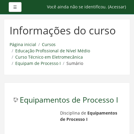
Painel lateral
Você ainda não se identificou. (
Acessar
)
☰
Ir
para
Informações do curso
o
conteúdo
principal
Página inicial
Cursos
Educação Profissional de Nível Médio
Curso Técnico em Eletromecânica
Equipam de Processo I
Sumário
Equipamentos de Processo I
Disciplina de
Equipamentos
de Processo I