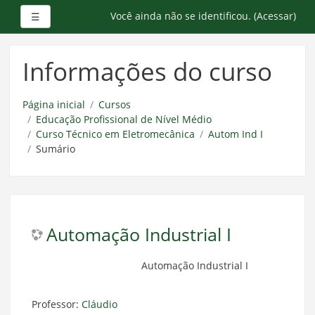
Painel lateral
Você ainda não se identificou. (
Acessar
)
☰
Ir
para
Informações do curso
o
conteúdo
principal
Página inicial
Cursos
Educação Profissional de Nível Médio
Curso Técnico em Eletromecânica
Autom Ind I
Sumário
Automação Industrial I
Automação Industrial I
Professor:
Cláudio