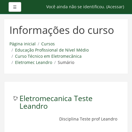
Painel lateral
Você ainda não se identificou. (
Acessar
)
☰
Ir
para
Informações do curso
o
conteúdo
principal
Página inicial
Cursos
Educação Profissional de Nível Médio
Curso Técnico em Eletromecânica
Eletromec Leandro
Sumário
Eletromecanica Teste
Leandro
Disciplina Teste prof Leandro