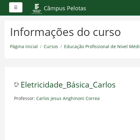
Painel lateral
Câmpus Pelotas
☰
Ir
para
Informações do curso
o
conteúdo
principal
Página inicial
Cursos
Educação Profissional de Nível Médi
Eletricidade_Básica_Carlos
Professor:
Carlos Jesus Anghinoni Correa