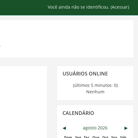
Você ainda não se identificou. (
Acessar
)
o
Pular
USUÁRIOS ONLINE
Usuários
Online
(últimos 5 minutos: 0)
Nenhum
Pular
CALENDÁRIO
Calendário
◀︎
agosto 2026
▶︎
Dom
Seg
Ter
Qua
Qui
Sex
Sáb