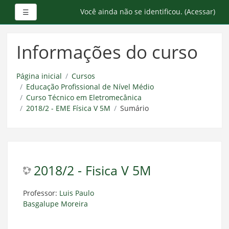
Painel lateral
Você ainda não se identificou. (
Acessar
)
☰
Ir
para
Informações do curso
o
conteúdo
principal
Página inicial
Cursos
Educação Profissional de Nível Médio
Curso Técnico em Eletromecânica
2018/2 - EME Física V 5M
Sumário
2018/2 - Fisica V 5M
Professor:
Luis Paulo
Basgalupe Moreira