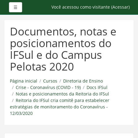
Painel lateral
Você acessou como visitante (
Acessar
)
☰
Ir
para
Documentos, notas e
o
conteúdo
posicionamentos do
principal
IFSul e do Campus
Pelotas 2020
Página inicial
Cursos
Diretoria de Ensino
Crise - Coronavírus (COVID - 19)
Docs IFSul
Notas e posicionamentos da Reitoria do IFSul
Reitoria do IFSul cria comitê para estabelecer
estratégias de monitoramento do Coronavírus -
12/03/2020