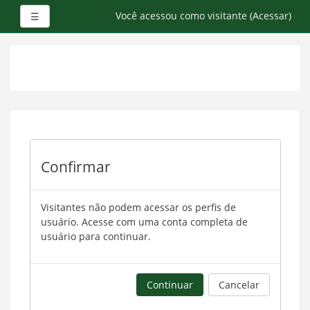
Painel lateral
Você acessou como visitante (
Acessar
)
☰
Ir
para
o
conteúdo
principal
Confirmar
Visitantes não podem acessar os perfis de
usuário. Acesse com uma conta completa de
usuário para continuar.
Continuar
Cancelar