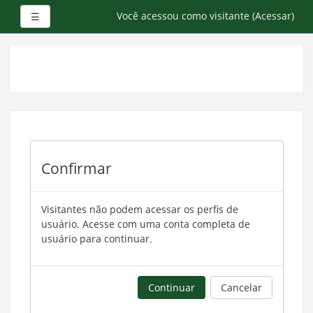
Painel lateral
Você acessou como visitante (
Acessar
)
☰
Ir
para
o
conteúdo
principal
Confirmar
Visitantes não podem acessar os perfis de
usuário. Acesse com uma conta completa de
usuário para continuar.
Continuar
Cancelar