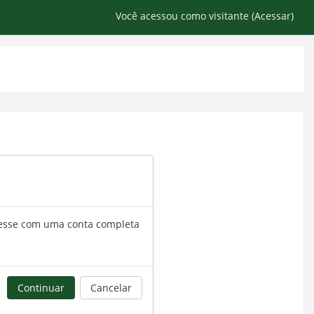
Você acessou como visitante (
Acessar
)
Acesse com uma conta completa
Continuar
Cancelar