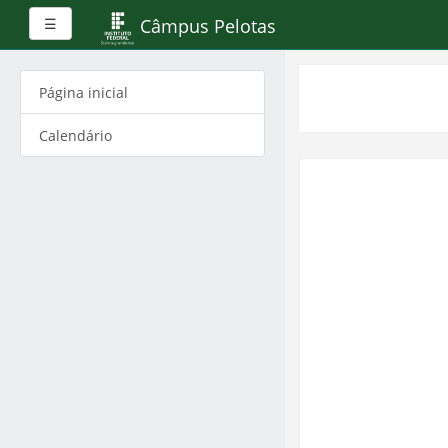
Painel lateral
Câmpus Pelotas
☰
Ir
para
Página inicial
o
conteúdo
Calendário
principal