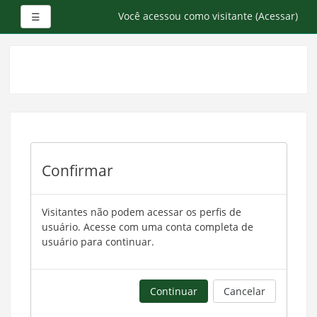
Painel lateral
Você acessou como visitante (
Acessar
)
☰
Ir
para
o
conteúdo
principal
Confirmar
Visitantes não podem acessar os perfis de
usuário. Acesse com uma conta completa de
usuário para continuar.
Continuar
Cancelar