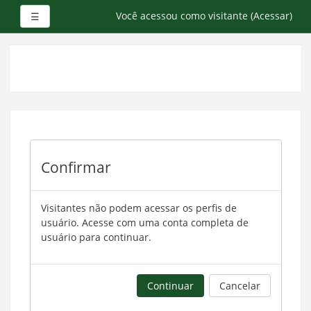
Painel lateral
Você acessou como visitante (
Acessar
)
☰
Ir
para
o
conteúdo
principal
Confirmar
Visitantes não podem acessar os perfis de
usuário. Acesse com uma conta completa de
usuário para continuar.
Continuar
Cancelar