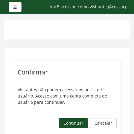
Painel lateral
Você acessou como visitante (
Acessar
)
☰
Ir
para
o
conteúdo
principal
Confirmar
Visitantes não podem acessar os perfis de
usuário. Acesse com uma conta completa de
usuário para continuar.
Continuar
Cancelar