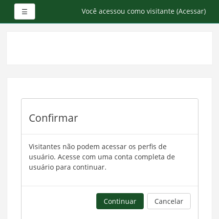
Painel lateral
Você acessou como visitante (
Acessar
)
☰
Ir
para
o
conteúdo
principal
Confirmar
Visitantes não podem acessar os perfis de
usuário. Acesse com uma conta completa de
usuário para continuar.
Continuar
Cancelar