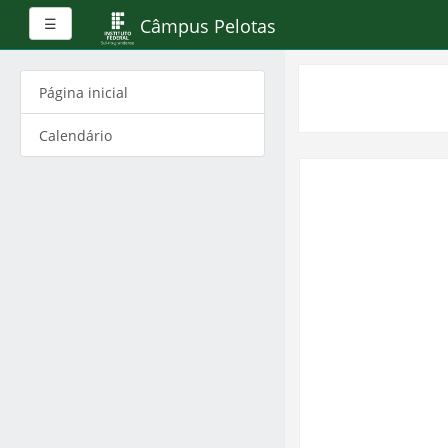
Painel lateral
Câmpus Pelotas
☰
Ir
para
Página inicial
o
conteúdo
Calendário
principal