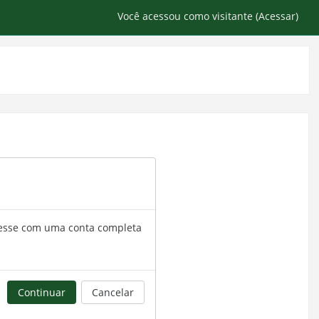
Você acessou como visitante (
Acessar
)
Acesse com uma conta completa
Continuar
Cancelar