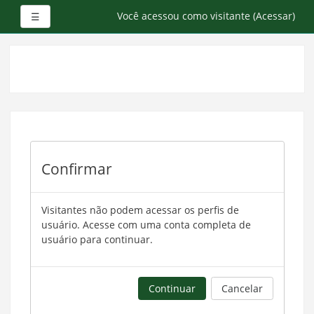
Painel lateral
Você acessou como visitante (
Acessar
)
☰
Ir
para
o
conteúdo
principal
Confirmar
Visitantes não podem acessar os perfis de
usuário. Acesse com uma conta completa de
usuário para continuar.
Continuar
Cancelar