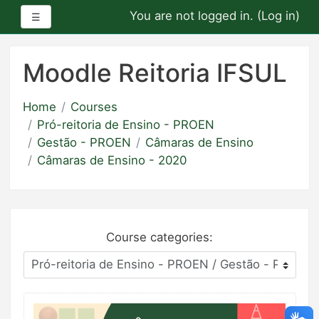
You are not logged in. (
Log in
)
Side panel
☰
Skip
to
Moodle Reitoria IFSUL
main
content
Home
Courses
Pró-reitoria de Ensino - PROEN
Gestão - PROEN
Câmaras de Ensino
Câmaras de Ensino - 2020
Course categories: