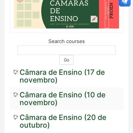
Search courses
Go
Câmara de Ensino (17 de
novembro)
Câmara de Ensino (10 de
novembro)
Câmara de Ensino (20 de
outubro)