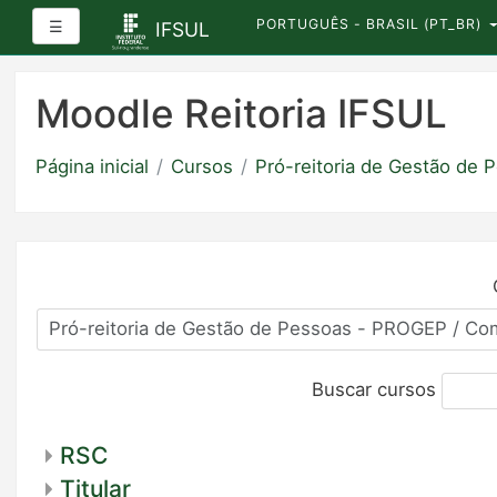
PORTUGUÊS - BRASIL ‎(PT_BR)‎
Painel lateral
☰
IFSUL
Ir
para
Moodle Reitoria IFSUL
o
conteúdo
Página inicial
Cursos
Pró-reitoria de Gestão de
principal
Buscar cursos
RSC
Titular