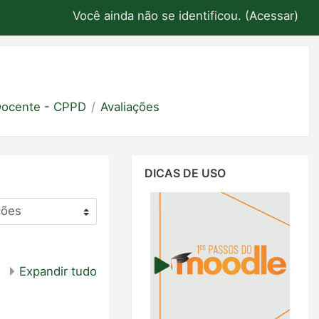
Você ainda não se identificou. (
Acessar
)
Docente - CPPD
Avaliações
Pular
DICAS DE USO
Dicas
de
Uso
Expandir tudo