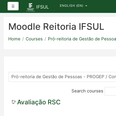
ENGLISH ‎(EN)‎
Side panel
☰
IFSUL
Skip
to
Moodle Reitoria IFSUL
main
content
Home
Courses
Pró-reitoria de Gestão de Pess
Search courses
Avaliação RSC