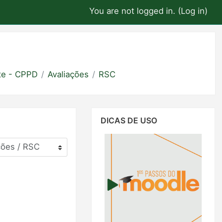
You are not logged in. (
Log in
)
te - CPPD
Avaliações
RSC
Skip
DICAS DE USO
Dicas
de
Uso