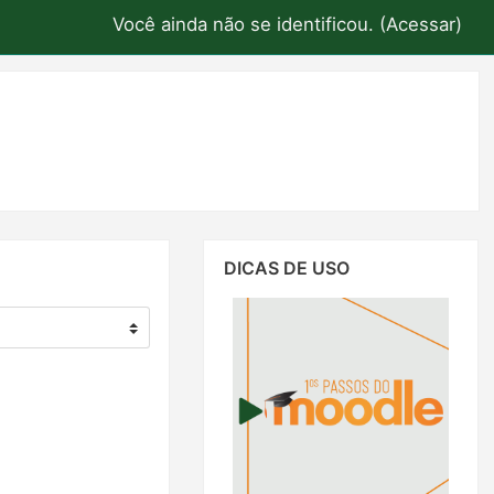
Você ainda não se identificou. (
Acessar
)
Pular
DICAS DE USO
Dicas
de
Uso