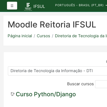
PORTUGUÊS - BRASIL ‎(PT_BR)‎
Painel lateral
☰
IFSUL
Ir
para
Moodle Reitoria IFSUL
o
conteúdo
Página inicial
Cursos
Diretoria de Tecnologia da 
principal
Buscar cursos
Curso Python/Django