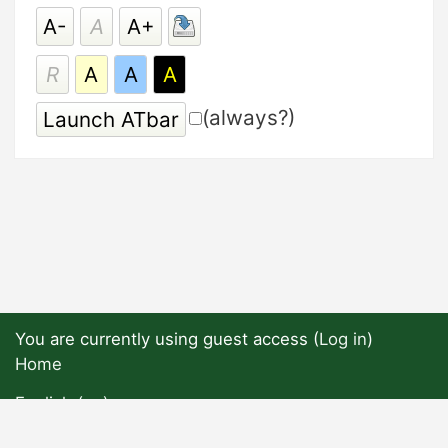
A-
A
A+
R
A
A
A
(always?)
You are currently using guest access (
Log in
)
Home
English ‎(en)‎
English ‎(en)‎