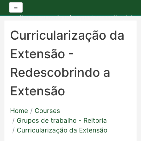
Side panel
☰
You are currently using guest access (
Log in
)
Skip
to
Curricularização da
main
content
Extensão -
Redescobrindo a
Extensão
Home
Courses
Grupos de trabalho - Reitoria
Curricularização da Extensão