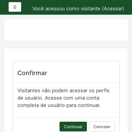
Painel lateral
☰
Você acessou como visitante (
Acessar
)
Ir
para
o
conteúdo
principal
Confirmar
Visitantes não podem acessar os perfis
de usuário. Acesse com uma conta
completa de usuário para continuar.
Continuar
Cancelar