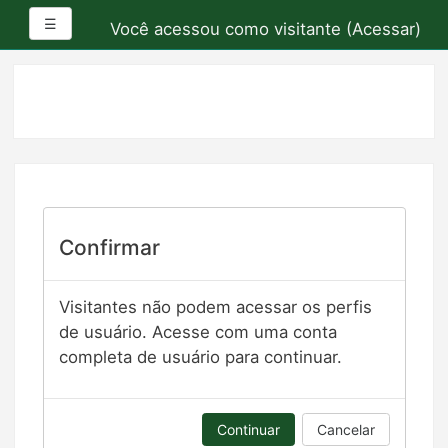
Painel lateral
☰
Você acessou como visitante (
Acessar
)
Ir
para
o
conteúdo
principal
Confirmar
Visitantes não podem acessar os perfis
de usuário. Acesse com uma conta
completa de usuário para continuar.
Continuar
Cancelar