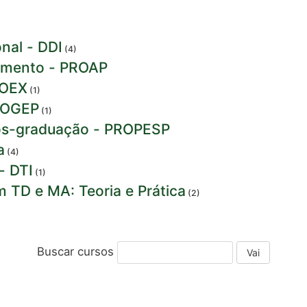
nal - DDI
(4)
jamento - PROAP
ROEX
(1)
PROGEP
(1)
 Pós-graduação - PROPESP
a
(4)
- DTI
(1)
 TD e MA: Teoria e Prática
(2)
Buscar cursos
Vai