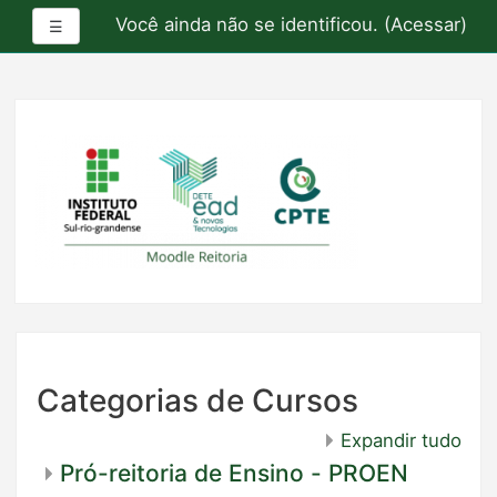
Sun, 09 Aug 26 07:28:08 -0300
Você ainda não se identificou. (
Acessar
)
Painel lateral
☰
Ir
para
o
conteúdo
principal
Categorias de Cursos
Expandir tudo
Pró-reitoria de Ensino - PROEN