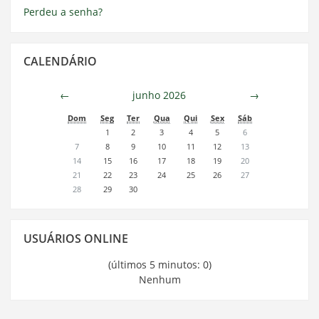
Perdeu a senha?
Pular
CALENDÁRIO
Calendário
←
junho 2026
→
Dom
Seg
Ter
Qua
Qui
Sex
Sáb
1
2
3
4
5
6
7
8
9
10
11
12
13
14
15
16
17
18
19
20
21
22
23
24
25
26
27
28
29
30
Pular
USUÁRIOS ONLINE
Usuários
Online
(últimos 5 minutos: 0)
Nenhum