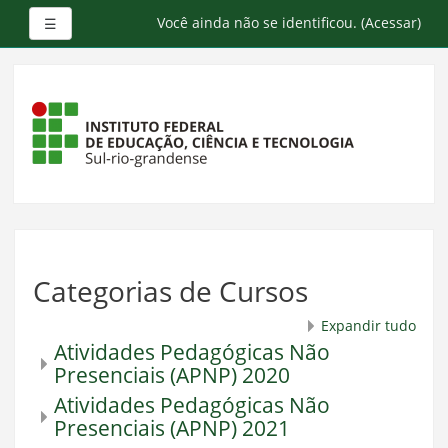
Painel lateral
Você ainda não se identificou. (
Acessar
)
☰
Ir
para
o
conteúdo
principal
Categorias de Cursos
Expandir tudo
Atividades Pedagógicas Não
Presenciais (APNP) 2020
Atividades Pedagógicas Não
Presenciais (APNP) 2021