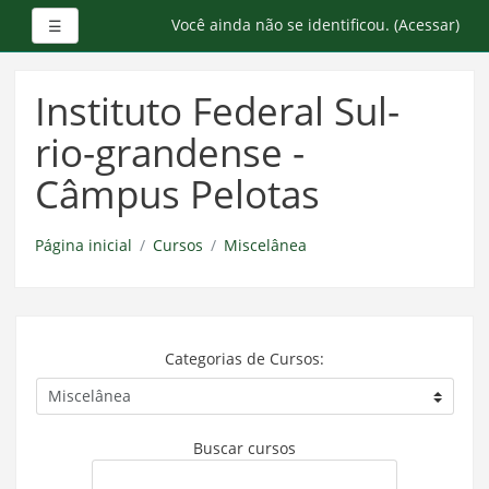
Painel lateral
Você ainda não se identificou. (
Acessar
)
☰
Ir
para
Instituto Federal Sul-
o
conteúdo
rio-grandense -
principal
Câmpus Pelotas
Página inicial
Cursos
Miscelânea
Categorias de Cursos:
Buscar cursos