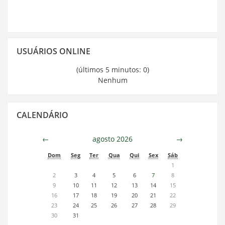
Pular
USUÁRIOS ONLINE
Usuários
Online
(últimos 5 minutos: 0)
Nenhum
Pular
CALENDÁRIO
Calendário
←
agosto 2026
→
Dom
Seg
Ter
Qua
Qui
Sex
Sáb
1
2
3
4
5
6
7
8
9
10
11
12
13
14
15
16
17
18
19
20
21
22
23
24
25
26
27
28
29
30
31