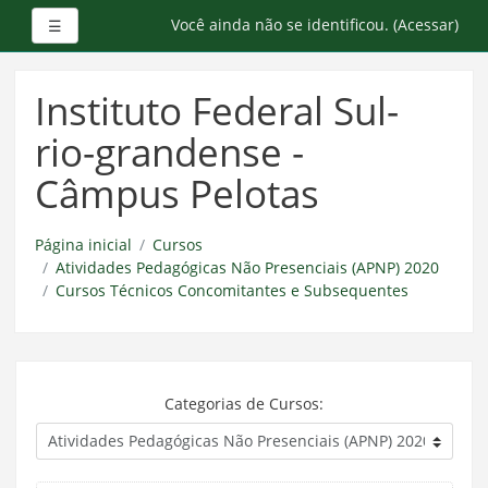
Painel lateral
Você ainda não se identificou. (
Acessar
)
☰
Ir
para
Instituto Federal Sul-
o
conteúdo
rio-grandense -
principal
Câmpus Pelotas
Página inicial
Cursos
Atividades Pedagógicas Não Presenciais (APNP) 2020
Cursos Técnicos Concomitantes e Subsequentes
Categorias de Cursos: