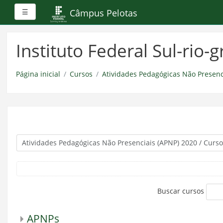
Painel lateral
Câmpus Pelotas
☰
Ir
para
Instituto Federal Sul-rio
o
conteúdo
principal
Página inicial
Cursos
Atividades Pedagógicas Não Presenc
Buscar cursos
APNPs