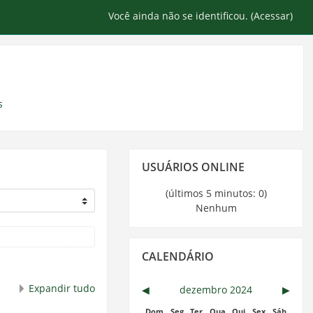
Você ainda não se identificou. (
Acessar
)
s
Pular
USUÁRIOS ONLINE
Usuários
Online
(últimos 5 minutos: 0)
Nenhum
Pular
CALENDÁRIO
Calendário
Expandir tudo
◀︎
dezembro 2024
▶︎
Dom
Seg
Ter
Qua
Qui
Sex
Sáb