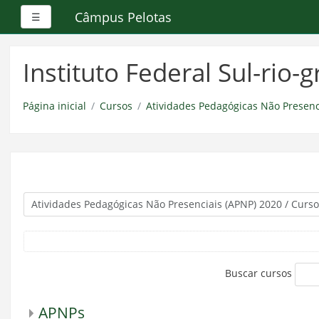
Câmpus Pelotas
Painel lateral
☰
Ir
para
Instituto Federal Sul-rio
o
conteúdo
principal
Página inicial
Cursos
Atividades Pedagógicas Não Presenc
Buscar cursos
APNPs