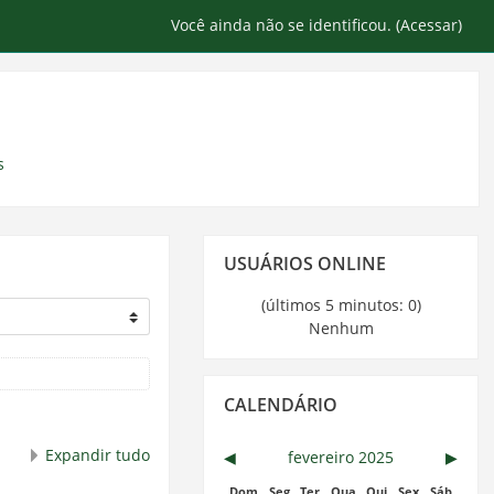
Você ainda não se identificou. (
Acessar
)
s
Pular
USUÁRIOS ONLINE
Usuários
Online
(últimos 5 minutos: 0)
Nenhum
Pular
CALENDÁRIO
Calendário
Expandir tudo
◀︎
fevereiro 2025
▶︎
Dom
Seg
Ter
Qua
Qui
Sex
Sáb