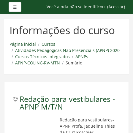
Painel lateral
Você ainda não se identificou. (
Acessar
)
☰
Ir
para
Informações do curso
o
conteúdo
principal
Página inicial
Cursos
Atividades Pedagógicas Não Presenciais (APNP) 2020
Cursos Técnicos Integrados
APNPs
APNP-COLINC-RV-MTN
Sumário
Redação para vestibulares -
APNP M/T/N
Redação para vestibulares-
APNP Profa. Jaqueline Thies
da Cruz Koschier