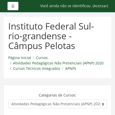
Painel lateral
Você ainda não se identificou. (
Acessar
)
☰
Ir
para
Instituto Federal Sul-
o
conteúdo
rio-grandense -
principal
Câmpus Pelotas
Página inicial
Cursos
Atividades Pedagógicas Não Presenciais (APNP) 2020
Cursos Técnicos Integrados
APNPs
Categorias de Cursos: