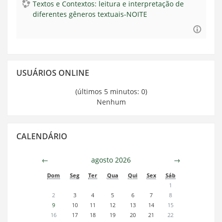
Textos e Contextos: leitura e interpretação de
diferentes gêneros textuais-NOITE
Pular
USUÁRIOS ONLINE
Usuários
Online
(últimos 5 minutos: 0)
Nenhum
Pular
CALENDÁRIO
Calendário
←
agosto 2026
→
Dom
Seg
Ter
Qua
Qui
Sex
Sáb
1
2
3
4
5
6
7
8
9
10
11
12
13
14
15
16
17
18
19
20
21
22