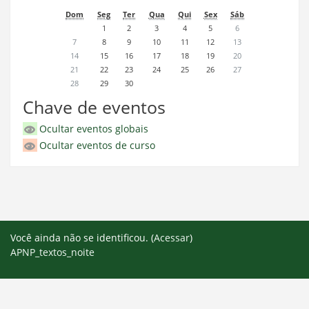
Dom
Seg
Ter
Qua
Qui
Sex
Sáb
1
2
3
4
5
6
7
8
9
10
11
12
13
14
15
16
17
18
19
20
21
22
23
24
25
26
27
28
29
30
Chave de eventos
Ocultar eventos globais
Ocultar eventos de curso
Você ainda não se identificou. (
Acessar
)
APNP_textos_noite
Mudar para o tema padrão