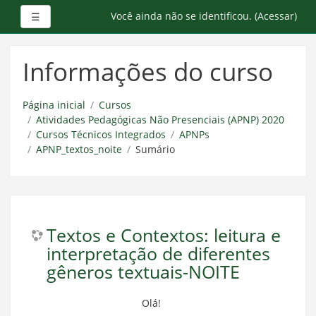
Painel lateral
Você ainda não se identificou. (
Acessar
)
☰
Ir
para
Informações do curso
o
conteúdo
principal
Página inicial
Cursos
Atividades Pedagógicas Não Presenciais (APNP) 2020
Cursos Técnicos Integrados
APNPs
APNP_textos_noite
Sumário
Textos e Contextos: leitura e
interpretação de diferentes
gêneros textuais-NOITE
Olá!