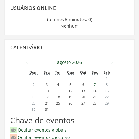
Pular
USUÁRIOS ONLINE
Usuários
Online
(últimos 5 minutos: 0)
Nenhum
Pular
CALENDÁRIO
Calendário
←
agosto 2026
→
Dom
Seg
Ter
Qua
Qui
Sex
Sáb
1
2
3
4
5
6
7
8
9
10
11
12
13
14
15
16
17
18
19
20
21
22
23
24
25
26
27
28
29
30
31
Chave de eventos
Ocultar eventos globais
Ocultar eventos de curso