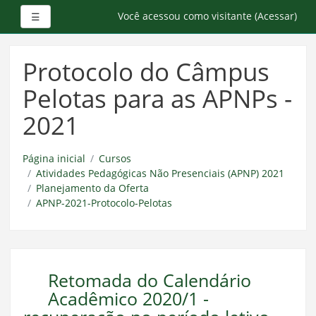
Painel lateral
Você acessou como visitante (
Acessar
)
☰
Ir
para
Protocolo do Câmpus
o
conteúdo
Pelotas para as APNPs -
principal
2021
Página inicial
Cursos
Atividades Pedagógicas Não Presenciais (APNP) 2021
Planejamento da Oferta
APNP-2021-Protocolo-Pelotas
Retomada do Calendário
Acadêmico 2020/1 -