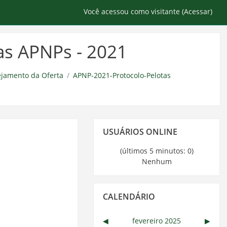
Você acessou como visitante (
Acessar
)
as APNPs - 2021
ejamento da Oferta
APNP-2021-Protocolo-Pelotas
Pular
USUÁRIOS ONLINE
Usuários
Online
(últimos 5 minutos: 0)
Nenhum
Pular
CALENDÁRIO
Calendário
◀︎
fevereiro 2025
▶︎