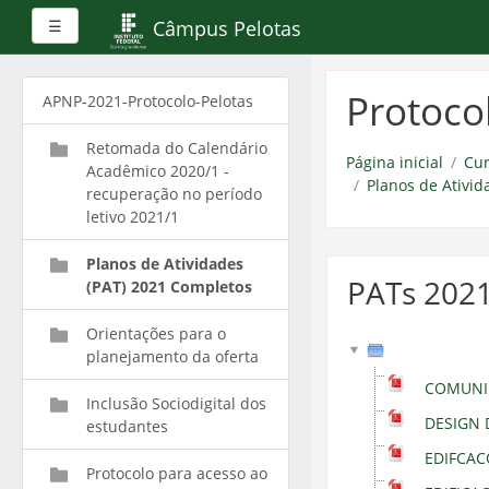
Painel lateral
Câmpus Pelotas
☰
Ir
para
Protoco
APNP-2021-Protocolo-Pelotas
o
conteúdo
Retomada do Calendário
principal
Página inicial
Cur
Acadêmico 2020/1 -
Planos de Ativid
recuperação no período
letivo 2021/1
Planos de Atividades
PATs 2021
(PAT) 2021 Completos
Orientações para o
planejamento da oferta
COMUNIC
Inclusão Sociodigital dos
DESIGN 
estudantes
EDIFCAC
Protocolo para acesso ao