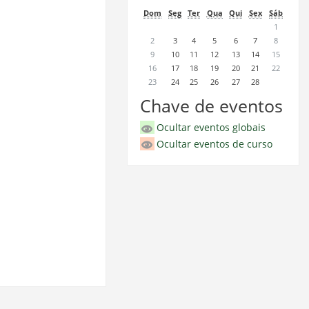
Dom
Seg
Ter
Qua
Qui
Sex
Sáb
1
2
3
4
5
6
7
8
9
10
11
12
13
14
15
16
17
18
19
20
21
22
23
24
25
26
27
28
Chave de eventos
Ocultar eventos globais
Ocultar eventos de curso