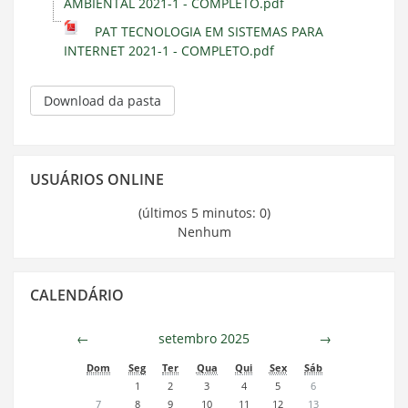
AMBIENTAL 2021-1 - COMPLETO.pdf
PAT TECNOLOGIA EM SISTEMAS PARA
INTERNET 2021-1 - COMPLETO.pdf
Download da pasta
Pular
USUÁRIOS ONLINE
Usuários
Online
(últimos 5 minutos: 0)
Nenhum
Pular
CALENDÁRIO
Calendário
←
setembro 2025
→
Dom
Seg
Ter
Qua
Qui
Sex
Sáb
1
2
3
4
5
6
7
8
9
10
11
12
13