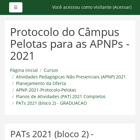
Painel lateral
Você acessou como visitante (
Acessar
)
☰
Ir
para
Protocolo do Câmpus
o
conteúdo
Pelotas para as APNPs -
principal
2021
Página inicial
Cursos
Atividades Pedagógicas Não Presenciais (APNP) 2021
Planejamento da Oferta
APNP-2021-Protocolo-Pelotas
Planos de Atividades (PAT) 2021 Completos
PATs 2021 (bloco 2) - GRADUACAO
PATs 2021 (bloco 2) -