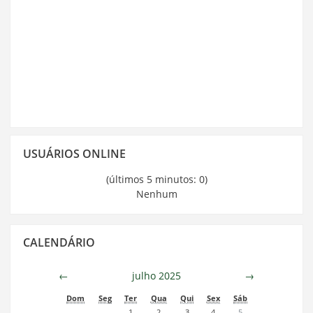
Pular
USUÁRIOS ONLINE
Usuários
Online
(últimos 5 minutos: 0)
Nenhum
Pular
CALENDÁRIO
Calendário
←
julho 2025
→
Dom
Seg
Ter
Qua
Qui
Sex
Sáb
1
2
3
4
5