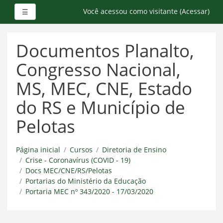
Painel lateral
Você acessou como visitante (
Acessar
)
☰
Ir
para
Documentos Planalto,
o
conteúdo
Congresso Nacional,
principal
MS, MEC, CNE, Estado
do RS e Município de
Pelotas
Página inicial
Cursos
Diretoria de Ensino
Crise - Coronavírus (COVID - 19)
Docs MEC/CNE/RS/Pelotas
Portarias do Ministério da Educação
Portaria MEC nº 343/2020 - 17/03/2020