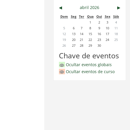
◀︎
abril 2026
▶︎
Dom
Seg
Ter
Qua
Qui
Sex
Sáb
1
2
3
4
5
6
7
8
9
10
11
12
13
14
15
16
17
18
19
20
21
22
23
24
25
26
27
28
29
30
Chave de eventos
Ocultar eventos globais
Ocultar eventos de curso