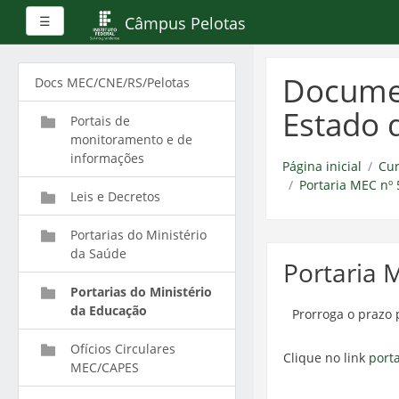
Painel lateral
Câmpus Pelotas
☰
Ir
para
Documen
Docs MEC/CNE/RS/Pelotas
o
conteúdo
Estado 
Portais de
principal
monitoramento e de
informações
Página inicial
Cur
Portaria MEC nº 
Leis e Decretos
Portarias do Ministério
da Saúde
Portaria 
Portarias do Ministério
da Educação
Prorroga o prazo p
Ofícios Circulares
Clique no link
porta
MEC/CAPES