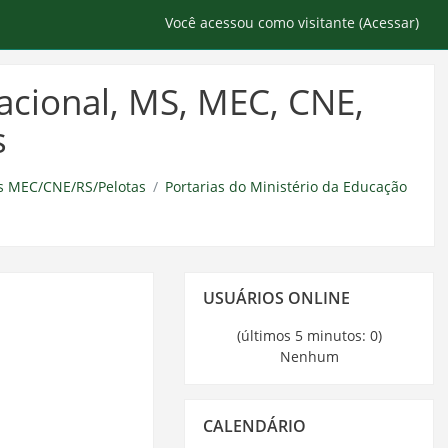
Você acessou como visitante (
Acessar
)
cional, MS, MEC, CNE,
s
s MEC/CNE/RS/Pelotas
Portarias do Ministério da Educação
Pular
USUÁRIOS ONLINE
Usuários
Online
(últimos 5 minutos: 0)
Nenhum
Pular
CALENDÁRIO
Calendário