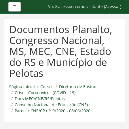
Painel lateral
Você acessou como visitante (
Acessar
)
☰
Ir
para
Documentos Planalto,
o
conteúdo
Congresso Nacional,
principal
MS, MEC, CNE, Estado
do RS e Município de
Pelotas
Página inicial
Cursos
Diretoria de Ensino
Crise - Coronavírus (COVID - 19)
Docs MEC/CNE/RS/Pelotas
Conselho Nacional de Educação (CNE)
Parecer CNE/CP nº: 9/2020 - 08/06/2020