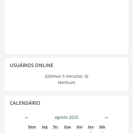
Pular
USUÁRIOS ONLINE
Usuários
Online
(últimos 5 minutos: 0)
Nenhum
Pular
CALENDÁRIO
Calendário
←
agosto 2025
→
Dom
Seg
Ter
Qua
Qui
Sex
Sáb
1
2