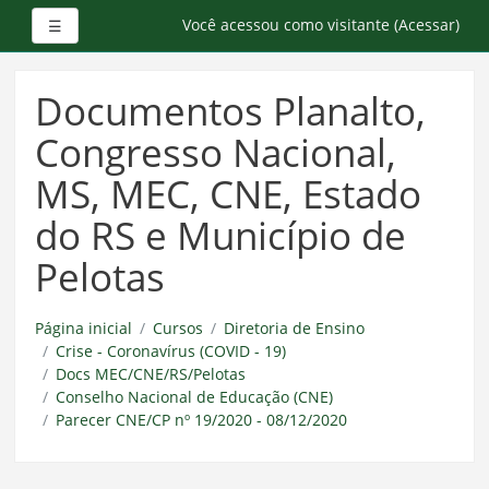
Painel lateral
Você acessou como visitante (
Acessar
)
☰
Ir
para
Documentos Planalto,
o
conteúdo
Congresso Nacional,
principal
MS, MEC, CNE, Estado
do RS e Município de
Pelotas
Página inicial
Cursos
Diretoria de Ensino
Crise - Coronavírus (COVID - 19)
Docs MEC/CNE/RS/Pelotas
Conselho Nacional de Educação (CNE)
Parecer CNE/CP nº 19/2020 - 08/12/2020