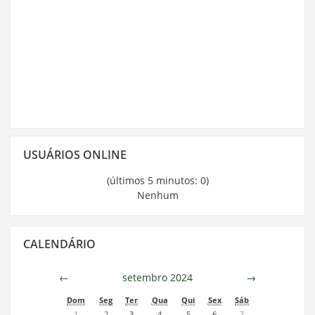
Pular
USUÁRIOS ONLINE
Usuários
Online
(últimos 5 minutos: 0)
Nenhum
Pular
CALENDÁRIO
Calendário
←
setembro 2024
→
Dom
Seg
Ter
Qua
Qui
Sex
Sáb
1
2
3
4
5
6
7