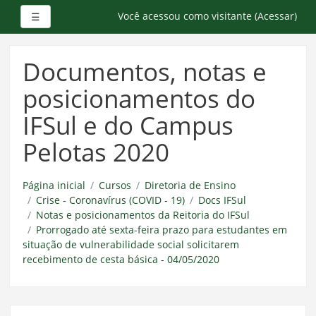
Painel lateral
Você acessou como visitante (
Acessar
)
☰
Ir
para
Documentos, notas e
o
conteúdo
posicionamentos do
principal
IFSul e do Campus
Pelotas 2020
Página inicial
Cursos
Diretoria de Ensino
Crise - Coronavírus (COVID - 19)
Docs IFSul
Notas e posicionamentos da Reitoria do IFSul
Prorrogado até sexta-feira prazo para estudantes em
situação de vulnerabilidade social solicitarem
recebimento de cesta básica - 04/05/2020