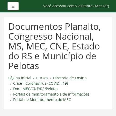
Painel lateral
Você acessou como visitante (
Acessar
)
☰
Ir
para
Documentos Planalto,
o
conteúdo
Congresso Nacional,
principal
MS, MEC, CNE, Estado
do RS e Município de
Pelotas
Página inicial
Cursos
Diretoria de Ensino
Crise - Coronavírus (COVID - 19)
Docs MEC/CNE/RS/Pelotas
Portais de monitoramento e de informações
Portal de Monitoramento do MEC