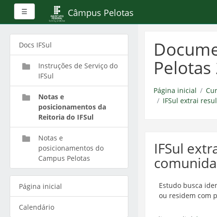
Painel lateral
Câmpus Pelotas
☰
Ir
para
Documen
Docs IFSul
o
conteúdo
Pelotas
Instruções de Serviço do
principal
IFSul
Página inicial
Cur
Notas e
IFSul extrai res
posicionamentos da
Reitoria do IFSul
Notas e
IFSul extr
posicionamentos do
Campus Pelotas
comunida
Estudo busca iden
Página inicial
ou residem com pe
Calendário