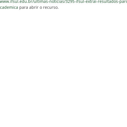
/www.ifsul.edu.br/ultimas-noticias/3295-ifsul-extrai-resultados-par
cademica
para abrir o recurso.