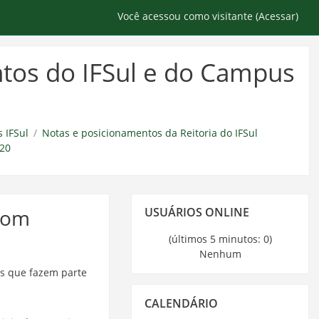
Você acessou como visitante (
Acessar
)
tos do IFSul e do Campus
 IFSul
Notas e posicionamentos da Reitoria do IFSul
020
Pular
 com
USUÁRIOS ONLINE
Usuários
Online
(últimos 5 minutos: 0)
Nenhum
es que fazem parte
Pular
CALENDÁRIO
Calendário