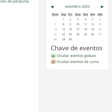
ciais-de-pesquisa-
◀︎
setembro 2025
▶︎
Dom
Seg
Ter
Qua
Qui
Sex
Sáb
1
2
3
4
5
6
7
8
9
10
11
12
13
14
15
16
17
18
19
20
21
22
23
24
25
26
27
28
29
30
Chave de eventos
Ocultar eventos globais
Ocultar eventos de curso