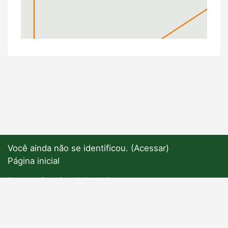
Você ainda não se identificou. (
Acessar
)
Página inicial
Português - Brasil ‎(pt_br)‎
English ‎(en)‎
Português - Brasil ‎(pt_br)‎
Mudar para o tema padrão