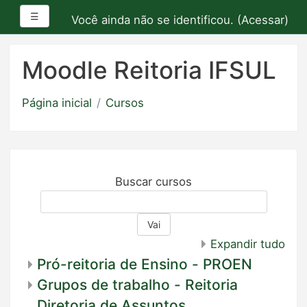
Painel lateral
☰
Você ainda não se identificou. (
Acessar
)
Ir
para
Moodle Reitoria IFSUL
o
conteúdo
Página inicial
Cursos
principal
Buscar cursos
Vai
Expandir tudo
Pró-reitoria de Ensino - PROEN
Grupos de trabalho - Reitoria
Diretoria de Assuntos