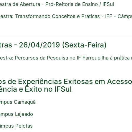
lestra de Abertura - Pró-Reitoria de Ensino / IFSul
alestra: Transformando Conceitos e Práticas - IFF - Câm
tras - 26/04/2019 (Sexta-Feira)
alestra: Percursos da Pesquisa no IF Farroupilha à prátic
tos de Experiências Exitosas em Acesso
ncia e Êxito no IFSul
Câmpus Camaquã
âmpus Lajeado
âmpus Pelotas