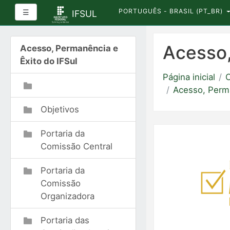
PORTUGUÊS - BRASIL ‎(PT_BR)‎
Painel lateral
☰
IFSUL
Ir
para
Acesso,
Acesso, Permanência e
o
Êxito do IFSul
conteúdo
Página inicial
C
principal
Acesso, Perma
Objetivos
Portaria da
Comissão Central
Portaria da
Comissão
Organizadora
Portaria das