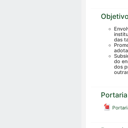
Objetiv
Envol
insti
das t
Promo
adota
Subsi
do en
dos p
outra
Portari
Portar