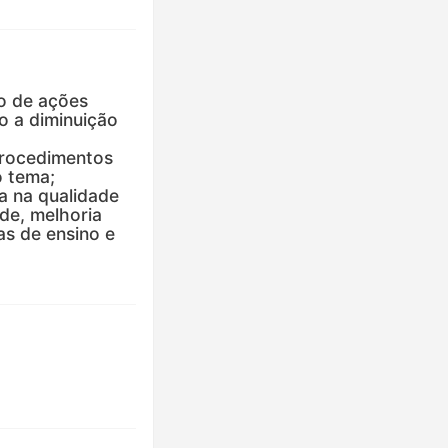
o de ações
o a diminuição
procedimentos
o tema;
a na qualidade
de, melhoria
as de ensino e