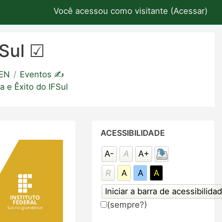
Você acessou como visitante (
Acessar
)
FSul ☑
OEN
Eventos ✍
 e Êxito do IFSul
Pular
ACESSIBILIDADE
Acessibilidade
A-
A
A+
R
A
A
A
(sempre?)