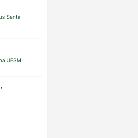
pus Santa
a na UFSM
,