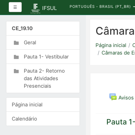
PORTUGUÊS - BRASIL ‎(PT_BR)‎
Painel lateral
☰
IFSUL
Ir
para
Câmara 
CE_19.10
o
conteúdo
Geral
Página inicial
C
principal
Câmaras de E
Pauta 1- Vestibular
Pauta 2- Retorno
das Atividades
Presenciais
Avisos
Página inicial
Calendário
Pauta 1-