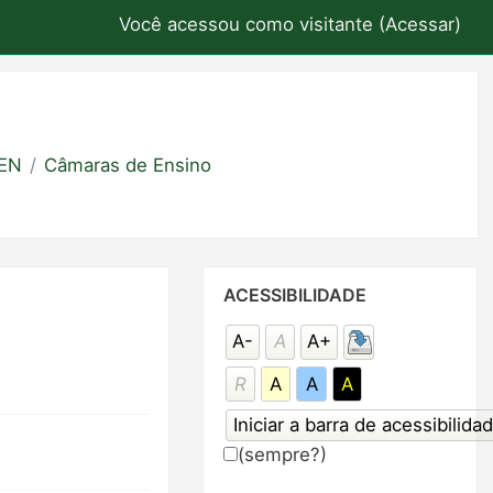
Você acessou como visitante (
Acessar
)
OEN
Câmaras de Ensino
Pular
ACESSIBILIDADE
Acessibilidade
A-
A
A+
R
A
A
A
(sempre?)